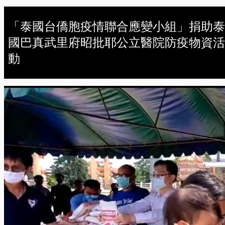
「泰國台僑胞疫情聯合應變小組」捐助泰
國巴真武里府昭批耶公立醫院防疫物資活
動