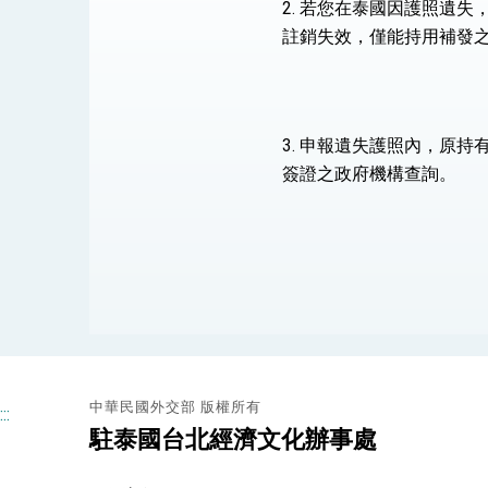
2. 若您在泰國因護照遺
註銷失效，僅能持用補發
總統主持「守護民主台灣國安行動方案」
變局中 奮起的新臺灣 總統發表國慶演
3. 申報遺失護照內，原
總統發表執政周年談話 盼面對未來挑戰
簽證之政府機構查詢。
賴總統就職演說影片
總統重要談話
外交部重要言論
我國政府將在美國亞利桑納州設立「駐鳳
中華民國外交部 版權所有
:::
駐泰國台北經濟文化辦事處