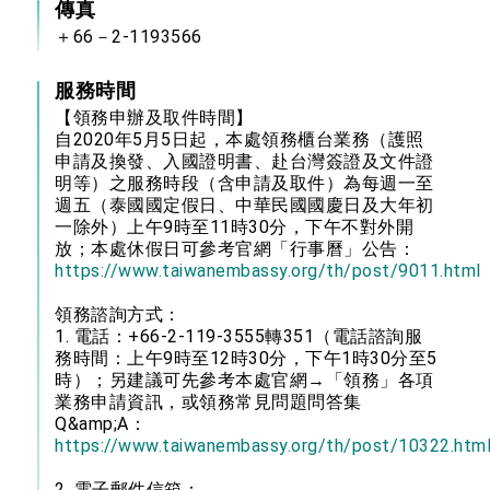
傳真
＋66－2-1193566
服務時間
【領務申辦及取件時間】
自2020年5月5日起，本處領務櫃台業務（護照
申請及換發、入國證明書、赴台灣簽證及文件證
明等）之服務時段（含申請及取件）為每週一至
週五（泰國國定假日、中華民國國慶日及大年初
一除外）上午9時至11時30分，下午不對外開
放；本處休假日可參考官網「行事曆」公告：
https://www.taiwanembassy.org/th/post/9011.html
領務諮詢方式：
1. 電話：+66-2-119-3555轉351（電話諮詢服
務時間：上午9時至12時30分，下午1時30分至5
時）；另建議可先參考本處官網→「領務」各項
業務申請資訊，或領務常見問題問答集
Q&amp;A：
https://www.taiwanembassy.org/th/post/10322.htm
2. 電子郵件信箱：