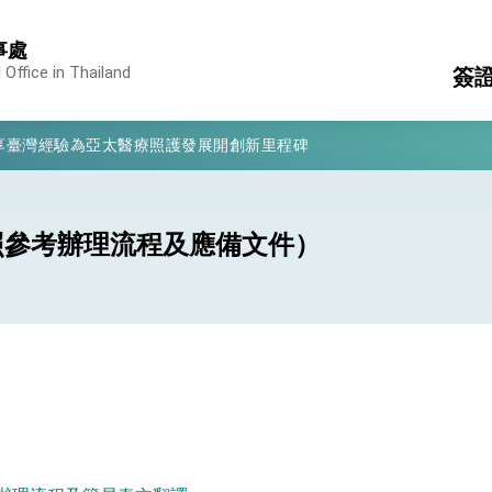
事處
 Office in Thailand
簽
凰城辦事處」，進一步深化台美交流合作
享臺灣經驗為亞太醫療照護發展開創新里程碑
領
國
亮世界」及「台灣智慧醫療與健康產業展」預告短片，向世界展現台灣守
文
消
構
有權利走向世界 盼與理念相近國家共同維護國際秩序
照參考辦理流程及應備文件）
領
行國是訪問
結、為國家邁出合作第一步
大歷史性突破 總統強調將以3大面向加速臺灣經濟轉型升級 籲請立
%且不疊加 我輸美2072項產品豁免對等關稅