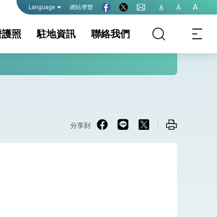
A
A
網站導覽
A
Language
證護照
駐地資訊
聯絡我們
務組簡介
家相關資訊
護照
簽證及入境須知
簽證
生活資訊
護全球健康的創新能量
件證明
保及性平諮詢機
外籍配偶結婚依親
行事曆
APEC商務旅行卡
簽證面談
務法規
領務公告
領務常見問題問答
分享到
集Q&A
院全力支持並盡速通過