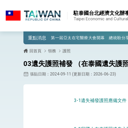
:::
:::
駐泰國台北經濟文化辦
外交部重要言論
Taipei Economic and Cultural
我國政府將在美國亞利桑納州設立「駐鳳
重點消息
第一屆亞太在宅醫療大會開幕 總統盼分
外交部發布WHA文宣影片「台灣醫療點
回首頁
領務
護照
總統出訪史瓦帝尼返國談話 強調臺灣人
03遺失護照補發 （在泰國遺失護
堅定走向世界 賴總統抵達史瓦帝尼王國進
張貼日期：2024-09-11 (更新日期：2026-06-23)
總統與五院院長新春茶敘 盼化分歧為團
總統農曆春節談話
3-1遺失補發護照應備文件
台美貿易協議完成簽署達成6大目標、創5
臺美簽署「對等貿易協定」確立對等關稅15