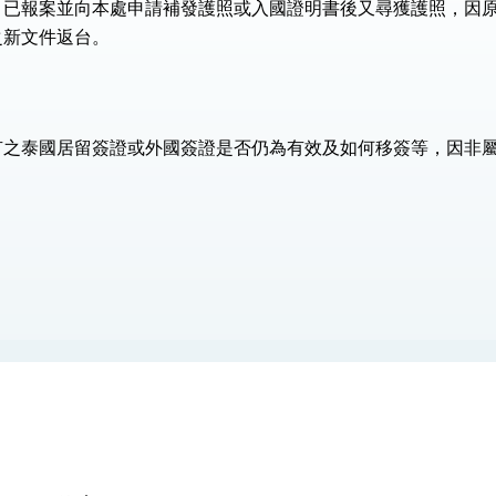
失，已報案並向本處申請補發護照或入國證明書後又尋獲護照，因
之新文件返台。
總統以「韌性之島，希望之光」為題發表2026新 年談話
記者會 強調以實力守護台海和平 以決心掌握國家命運
說
持有之泰國居留簽證或外國簽證是否仍為有效及如何移簽等，因非
 堅持團結 迎風轉型 穩健前行
凰城辦事處」，進一步深化台美交流合作