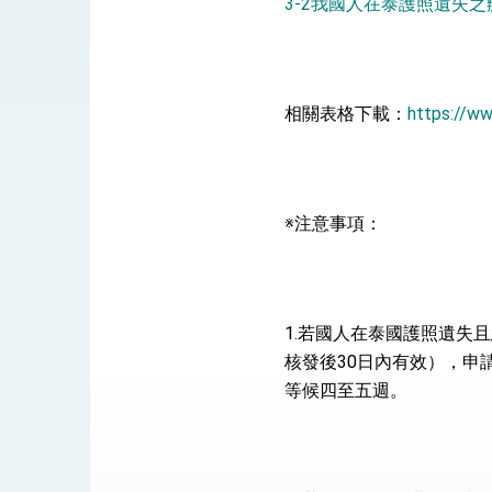
3-2我國人在泰護照遺失
總統接受「法新社」（AFP）專訪內容
外交部長林佳龍於《外交事務》撰文指出
相關表格下載：
https://w
總統主持「台美經濟繁榮夥伴對話」記者
外交部長林佳龍接受印尼「時代雜誌」專
※注意事項：
外交部長林佳龍午宴歡迎美國聯邦參議員
外交部長林佳龍接見美國智庫「德國馬歇
臺美經貿談判獲階段性成果 卓揆期勉爭取
1.若國人在泰國護照遺失
卓揆：臺美關稅談判階段性結果有助臺灣
核發後30日內有效），申
等候四至五週。
外交部與數位發展部攜手合作，整合台灣
外交部長林佳龍主持第35次「參與亞太經
民調顯示多數國人滿意政府外交表現，高