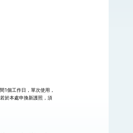
式，期許數位轉 型迎向下個50年
繁榮
間1個工作日，單次使用，
若於本處申換新護照，須