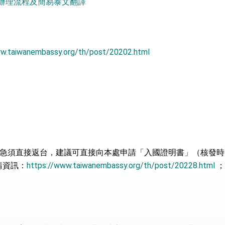
之辦理流程及簡易泰文翻譯
：自由世界 需要台灣，團結合作方能守護繁榮
外交部長林佳龍出席《台灣光華雜誌》50週年慶「見證蛻變，分享世界的光華」開幕
ww.taiwanembassy.org/th/post/20202.html
會 說明臺美合作三大戰略方向 盼與民主夥伴共同引領 下一個世代的
訪，闡述印太安全局勢，籲深化台印尼半導體供應鏈合作
蓋耶哥訪問團
爾基金會」訪問團一行，深化跨大西洋戰略夥伴關係
時間完成「臺美對等貿易協定」簽署
且急須直接返台，建議可直接向本處申請「入國證明書」（核發時
取得有利戰略地位 全力支持「臺美對等貿易協定」簽署
請資訊：
https://www.taiwanembassy.org/th/post/20228.html
；
雄厚數位實力，達成固邦榮邦目標
濟合作策略小組」跨部會會議
度支持「總合外交」與台歐美日關係深化