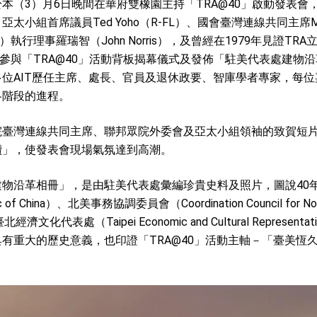
本（3）月6日晚間在華府雙橡園主持「TRA@40」啟動發表會
）、亞太小組首席議員Ted Yoho（R-FL）、國會臺灣連線共同主席Mario 
：自由世界 需要台灣，團結合作方能守護繁榮
）執行理事羅瑞智（John Norris），及曾經在1979年見證TR
ff，共同參與「TRA@40」活動背板揭幕儀式及發佈「駐美代表處建
外交部長林佳龍出席《台灣光華雜誌》50週年慶「見證蛻變，分享世界的光華」開幕
位AIT歷任主席、處長、官員及退休政要、智庫學者專家，每位
會 說明臺美合作三大戰略方向 盼與民主夥伴共同引領 下一個世代的
各階段的進程。
訪，闡述印太安全局勢，籲深化台印尼半導體供應鏈合作
臺灣連線共同主席、聯邦眾院外委會及亞太小組領袖的致賀短片
臺灣重要合作夥伴
讚」，使發表會現場氣氛達到高潮。
蓋耶哥訪問團
物沿革相冊」，是由駐美代表處彙編珍貴史料及照片，圖說40
爾基金會」訪問團一行，深化跨大西洋戰略夥伴關係
ic of China）、北美事務協調委員會（Coordination Council for Nort
化代表處（Taipei Economic and Cultural Representati
時間完成「臺美對等貿易協定」簽署
重大的歷史意義，也印證「TRA@40」活動主軸－「臺美恆久夥伴」（
取得有利戰略地位 全力支持「臺美對等貿易協定」簽署
雄厚數位實力，達成固邦榮邦目標
濟合作策略小組」跨部會會議