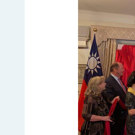
民調顯示多數國人滿意政府外交表現，高
總統主持「守護民主台灣國安行動方案」
變局中 奮起的新臺灣 總統發表國慶演
總統發表執政周年談話 盼面對未來挑戰
賴總統就職演說影片
總統重要談話
外交部重要言論
我國政府將在美國亞利桑納州設立「駐鳳