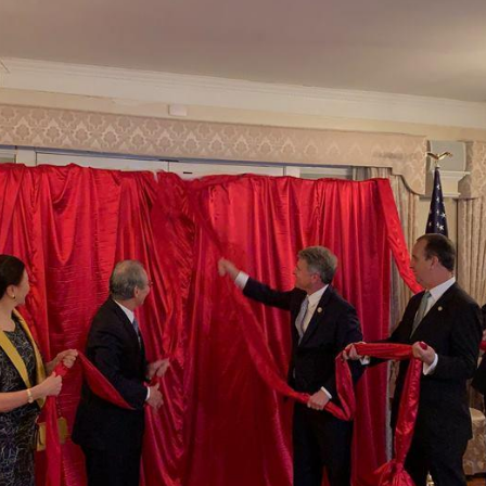
度支持「總合外交」與台歐美日關係深化
總統以「韌性之島，希望之光」為題發表2026新 年談話
記者會 強調以實力守護台海和平 以決心掌握國家命運
說
 堅持團結 迎風轉型 穩健前行
凰城辦事處」，進一步深化台美交流合作