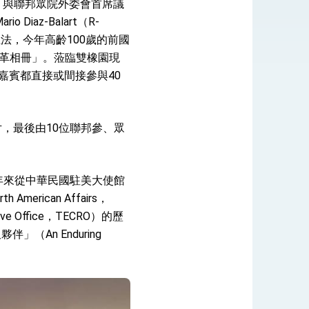
，與聯邦眾院外委會首席議
Diaz-Balart（R-
A立法，今年高齡100歲的前國
物沿革相冊」。蒞臨雙橡園現
式，期許數位轉 型迎向下個50年
嘉賓都直接或間接參與40
繁榮
，最後由10位聯邦參、眾
年來從中華民國駐美大使館
h American Affairs，
ve Office，TECRO）的歷
An Enduring