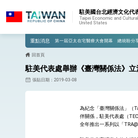
:::
駐美國台北經濟文化代
:::
外交部重要言論
Taipei Economic and Cultural
United States
我國政府將在美國亞利桑納州設立「駐鳳
重點消息
第一屆亞太在宅醫療大會開幕 總統盼分
外交部發布WHA文宣影片「台灣醫療點
回首頁
總統出訪史瓦帝尼返國談話 強調臺灣人
駐美代表處舉辦《臺灣關係法》立
堅定走向世界 賴總統抵達史瓦帝尼王國進
張貼日期：2019-03-08
總統與五院院長新春茶敘 盼化分歧為團
總統農曆春節談話
為紀念「臺灣關係法」（Taiw
台美貿易協議完成簽署達成6大目標、創5
伴關係，駐美代表處（TEC
全年推出一系列以「TRA
臺美簽署「對等貿易協定」確立對等關稅15