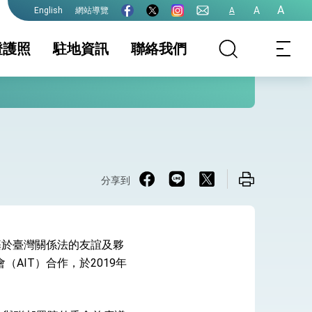
A
A
網站導覽
A
English
證護照
駐地資訊
聯絡我們
美國代表處及駐
家相關資訊
領務線上預約時間
簽證及入境須知
領事規費收費一覽
生活資訊
護全球健康的創新能量
其他辦事處 領務
表
區表
保及性平諮詢機
行事曆
照
簽證
文件證明
分享到
區免試申換駕照
旅遊資訊
出具辦理免除J-1
區
簽證返國義務（J-
1 Visa waiver）
年來奠基於臺灣關係法的友誼及夥
院全力支持並盡速通過
AIT）合作，於2019年