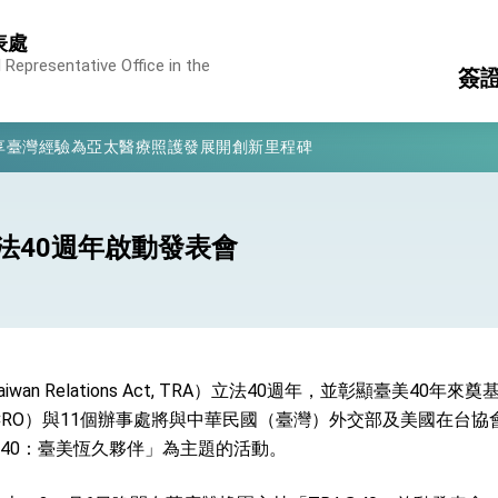
表處
 Representative Office in the
簽
凰城辦事處」，進一步深化台美交流合作
享臺灣經驗為亞太醫療照護發展開創新里程碑
駐
國
亮世界」及「台灣智慧醫療與健康產業展」預告短片，向世界展現台灣守
美
轄
消
構
有權利走向世界 盼與理念相近國家共同維護國際秩序
法40週年啟動發表會
護
行國是訪問
轄
專
結、為國家邁出合作第一步
an Relations Act, TRA）立法40週年，並彰顯臺美40
大歷史性突破 總統強調將以3大面向加速臺灣經濟轉型升級 籲請立
RO）與11個辦事處將與中華民國（臺灣）外交部及美國在台協會（
@40：臺美恆久夥伴」為主題的活動。
%且不疊加 我輸美2072項產品豁免對等關稅