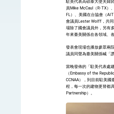
總統接受「法新社」（AFP）專訪內容
駐美代表高碩泰大使夫婦於
員Mike McCaul（R-TX
外交部長林佳龍於《外交事務》撰文指出
FL）、美國在台協會（AIT
會議員Lester Wol
場除了國會議員外，另有多
總統主持「台美經濟繁榮夥伴對話」記者
年來臺美關係在各領域、
外交部長林佳龍接受印尼「時代雜誌」專
發表會現場也播放參眾兩院
副總統接見美參議員蓋耶哥 強調美國是
議員同聲為臺美關係喊「
外交部長林佳龍午宴歡迎美國聯邦參議員
當晚發佈的「駐美代表處建
外交部長林佳龍接見美國智庫「德國馬歇
（Embassy of the Republ
CCNAA），到目前駐美國臺北經濟文
臺美經貿談判獲階段性成果 卓揆期勉爭取
程，每一次的建物更替都具有
卓揆：臺美關稅談判階段性結果有助臺灣
Partnership）。
外交部與數位發展部攜手合作，整合台灣
外交部長林佳龍主持第35次「參與亞太經