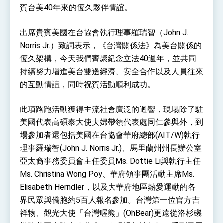
位實力，達成固邦榮邦目標
賀台美40年來的恆久夥伴情誼。
外交部長林佳龍主持第35次「參與亞太經濟合作
策略小組」跨部會會議
出席貴賓美國在台協會執行理事羅瑞智（John J.
民調顯示多數國人滿意政府外交表現，高度支持
「總合外交」與台歐美日關係深化
Norris Jr.）致詞表示，《台灣關係法》為美台關係的
總統以「韌性之島，希望之光」為題發表2026新
恆久架構，今天我們齊聚紀念立法40週年，並共同
年談話
持續努力增進美台雙邊經濟、安全合作以及人員往來
總統主持「守護民主台灣國安行動方案」記者
會 強調以實力守護台海和平 以決心掌握國家
的互動情誼，同時祝賀活動順利成功。
命運
變局中 奮起的新臺灣 總統發表國慶演說
此項路跑活動獲得主流社會廣泛的迴響，現場除了駐
總統發表執政周年談話 盼面對未來挑戰 堅持
美國代表高碩泰大使夫婦帶領代表處同仁參與外，到
團結 迎風轉型 穩健前行
場參加者還包括美國在台協會華府總部(AIT/W)執行
賴總統就職演說影片
理事羅瑞智(John J. Norris Jr.)、馬里蘭州州長辦公室
總統重要談話
亞太裔事務委員會主任委員Ms. Dottie Li與執行主任
Ms. Christina Wong Poy、華府領事團活動主席Ms.
外交部重要言論
Elisabeth Herndler，以及大華府地區熱愛運動的各
我國政府將在美國亞利桑納州設立「駐鳳凰城辦
界民眾與僑胞約5百人報名參加。台灣第一位官方吉
事處」，進一步深化台美交流合作
祥物、觀光大使「台灣喔熊」(OhBear)更遠從洛杉磯