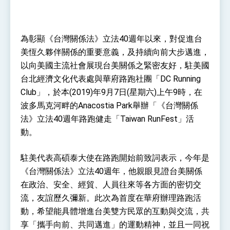
性突破 總統強調將以3大面向加速臺灣經濟轉型
升級 籲請立院全力支持並盡速通過
臺美簽署「對等貿易協定」確立對等關稅15%且不
疊加 我輸美2072項產品豁免對等關稅
為彰顯《台灣關係法》立法40週年以來，對促進台
總統接受「法新社」（AFP）專訪內容
美恆久夥伴關係的重要意義，及持續向前大步邁進，
外交部長林佳龍於《外交事務》撰文指出：自由
以向美國主流社會展現台美關係之緊密友好，駐美國
世界 需要台灣，團結合作方能守護繁榮
台北經濟文化代表處與華府路跑社團「DC Running
外交部長林佳龍出席《台灣光華雜誌》50週年慶
「見證蛻變，分享世界的光華」開幕式，期許數
Club」，於本(2019)年9月7日(星期六)上午9時，在
位轉 型迎向下個50年
總統主持「台美經濟繁榮夥伴對話」記者會 說
波多馬克河畔的Anacostia Park舉辦「《台灣關係
明臺美合作三大戰略方向 盼與民主夥伴共同引
領 下一個世代的繁榮
法》立法40週年路跑健走「Taiwan RunFest」活
外交部長林佳龍接受印尼「時代雜誌」專訪，闡
述印太安全局勢，籲深化台印尼半導體供應鏈合
動。
作
外交部長林佳龍午宴歡迎美國聯邦參議員蓋耶哥
訪問團
駐美代表高碩泰大使在路跑開始前致詞表示，今年是
外交部長林佳龍接見美國智庫「德國馬歇爾基金
《台灣關係法》立法40週年，他親眼見證台美關係
會」訪問團一行，深化跨大西洋戰略夥伴關係
臺美經貿談判獲階段性成果 卓揆期勉爭取時間完
在政治、安全、經貿、人員往來等各方面的密切交
成「臺美對等貿易協定」簽署
流，友誼歷久彌新。此次為首度在華府辦理路跑活
卓揆：臺美關稅談判階段性結果有助臺灣取得有
動，希望能具體增進台美雙方民眾的互動與交流，共
利戰略地位 全力支持「臺美對等貿易協定」簽署
享「攜手向前、共同邁進」的運動精神，並且一同祝
外交部與數位發展部攜手合作，整合台灣雄厚數