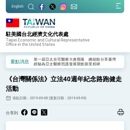
:::
English
:::
駐美國台北經濟文化代表處
外交部重要言論
Taipei Economic and Cultural Representative
Office in the United States
我國政府將在美國亞利桑納州設立「駐鳳凰城辦
事處」，進一步深化台美交流合作
第一屆亞太在宅醫療大會開幕 總統盼分享臺灣
重點消息
經驗為亞太醫療照護發展開創新里程碑
外交部發布WHA文宣影片「台灣醫療點亮世界」
及「台灣智慧醫療與健康產業展」預告短片，向
《台灣關係法》立法40週年紀念路跑健走
世界展現台灣守護全球健康的創新能量
總統出訪史瓦帝尼返國談話 強調臺灣人有權利
走向世界 盼與理念相近國家共同維護國際秩序
活動
堅定走向世界 賴總統抵達史瓦帝尼王國進行國是
張貼日期：2019-09-08 (更新日期：2019-09-09)
訪問
總統與五院院長新春茶敘 盼化分歧為團結、為
國家邁出合作第一步
分享到
總統農曆春節談話
台美貿易協議完成簽署達成6大目標、創5大歷史