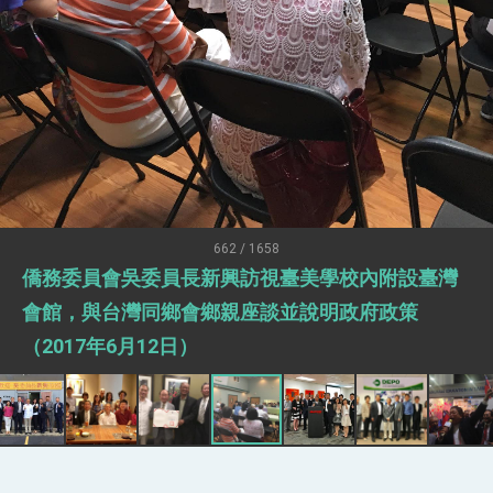
臺美簽署「對等貿易協定」確立對等關稅15%且不
疊加 我輸美2072項產品豁免對等關稅
總統接受「法新社」（AFP）專訪內容
外交部長林佳龍於《外交事務》撰文指出：自由
世界 需要台灣，團結合作方能守護繁榮
外交部長林佳龍出席《台灣光華雜誌》50週年慶
「見證蛻變，分享世界的光華」開幕式，期許數
位轉 型迎向下個50年
總統主持「台美經濟繁榮夥伴對話」記者會 說
明臺美合作三大戰略方向 盼與民主夥伴共同引
領 下一個世代的繁榮
外交部長林佳龍接受印尼「時代雜誌」專訪，闡
述印太安全局勢，籲深化台印尼半導體供應鏈合
662 / 1658
作
外交部長林佳龍午宴歡迎美國聯邦參議員蓋耶哥
僑務委員會吳委員長新興訪視臺美學校內附設臺灣
訪問團
會館，與台灣同鄉會鄉親座談並說明政府政策
外交部長林佳龍接見美國智庫「德國馬歇爾基金
會」訪問團一行，深化跨大西洋戰略夥伴關係
（2017年6月12日）
臺美經貿談判獲階段性成果 卓揆期勉爭取時間完
成「臺美對等貿易協定」簽署
卓揆：臺美關稅談判階段性結果有助臺灣取得有
利戰略地位 全力支持「臺美對等貿易協定」簽署
外交部與數位發展部攜手合作，整合台灣雄厚數
位實力，達成固邦榮邦目標
外交部長林佳龍主持第35次「參與亞太經濟合作