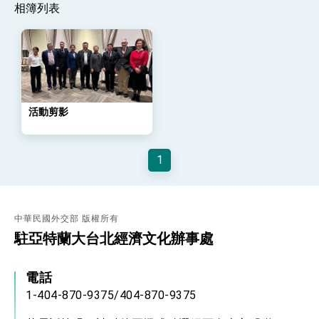
相簿列表
策略小組」跨部會會議
民調顯示多數國人滿意政府外交表現，高度支持
「總合外交」與台歐美日關係深化
總統以「韌性之島，希望之光」為題發表2026新
年談話
總統主持「守護民主台灣國安行動方案」記者
會 強調以實力守護台海和平 以決心掌握國家
命運
活動剪影
變局中 奮起的新臺灣 總統發表國慶演說
總統發表執政周年談話 盼面對未來挑戰 堅持
團結 迎風轉型 穩健前行
1
賴總統就職演說影片
總統重要談話
中華民國外交部 版權所有
外交部重要言論
駐亞特蘭大台北經濟文化辦事處
我國政府將在美國亞利桑納州設立「駐鳳凰城辦
事處」，進一步深化台美交流合作
電話
1-404-870-9375/404-870-9375