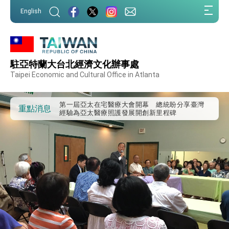
:::
English
:::
外交部重要言論
駐亞特蘭大台北經濟文化辦事處
我國政府將在美國亞利桑納州設立「駐鳳凰城辦
Taipei Economic and Cultural Office in Atlanta
事處」，進一步深化台美交流合作
第一屆亞太在宅醫療大會開幕 總統盼分享臺灣
經驗為亞太醫療照護發展開創新里程碑
重點消息
外交部發布WHA文宣影片「台灣醫療點亮世界」
及「台灣智慧醫療與健康產業展」預告短片，向
世界展現台灣守護全球健康的創新能量
總統出訪史瓦帝尼返國談話 強調臺灣人有權利
走向世界 盼與理念相近國家共同維護國際秩序
堅定走向世界 賴總統抵達史瓦帝尼王國進行國是
訪問
總統與五院院長新春茶敘 盼化分歧為團結、為
國家邁出合作第一步
總統農曆春節談話
台美貿易協議完成簽署達成6大目標、創5大歷史
性突破 總統強調將以3大面向加速臺灣經濟轉型
升級 籲請立院全力支持並盡速通過