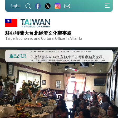
:::
English
:::
外交部重要言論
駐亞特蘭大台北經濟文化辦事處
我國政府將在美國亞利桑納州設立「駐鳳凰城辦
事處」，進一步深化台美交流合作
Taipei Economic and Cultural Office in Atlanta
第一屆亞太在宅醫療大會開幕 總統盼分享臺灣
經驗為亞太醫療照護發展開創新里程碑
外交部發布WHA文宣影片「台灣醫療點亮世界」
重點消息
及「台灣智慧醫療與健康產業展」預告短片，向
世界展現台灣守護全球健康的創新能量
總統出訪史瓦帝尼返國談話 強調臺灣人有權利
走向世界 盼與理念相近國家共同維護國際秩序
堅定走向世界 賴總統抵達史瓦帝尼王國進行國是
訪問
總統與五院院長新春茶敘 盼化分歧為團結、為
國家邁出合作第一步
總統農曆春節談話
台美貿易協議完成簽署達成6大目標、創5大歷史
性突破 總統強調將以3大面向加速臺灣經濟轉型
升級 籲請立院全力支持並盡速通過
臺美簽署「對等貿易協定」確立對等關稅15%且不