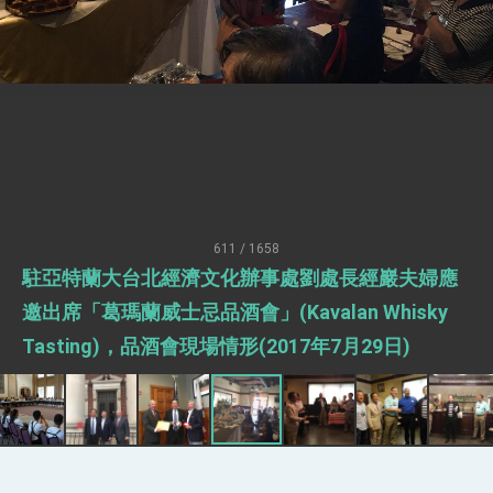
疊加 我輸美2072項產品豁免對等關稅
總統接受「法新社」（AFP）專訪內容
外交部長林佳龍於《外交事務》撰文指出：自由
世界 需要台灣，團結合作方能守護繁榮
外交部長林佳龍出席《台灣光華雜誌》50週年慶
「見證蛻變，分享世界的光華」開幕式，期許數
位轉 型迎向下個50年
總統主持「台美經濟繁榮夥伴對話」記者會 說
明臺美合作三大戰略方向 盼與民主夥伴共同引
領 下一個世代的繁榮
外交部長林佳龍接受印尼「時代雜誌」專訪，闡
述印太安全局勢，籲深化台印尼半導體供應鏈合
611 / 1658
作
外交部長林佳龍午宴歡迎美國聯邦參議員蓋耶哥
駐亞特蘭大台北經濟文化辦事處劉處長經巖夫婦應
訪問團
外交部長林佳龍接見美國智庫「德國馬歇爾基金
邀出席「葛瑪蘭威士忌品酒會」(Kavalan Whisky
會」訪問團一行，深化跨大西洋戰略夥伴關係
Tasting)，品酒會現場情形(2017年7月29日)
臺美經貿談判獲階段性成果 卓揆期勉爭取時間完
成「臺美對等貿易協定」簽署
卓揆：臺美關稅談判階段性結果有助臺灣取得有
利戰略地位 全力支持「臺美對等貿易協定」簽署
外交部與數位發展部攜手合作，整合台灣雄厚數
位實力，達成固邦榮邦目標
外交部長林佳龍主持第35次「參與亞太經濟合作