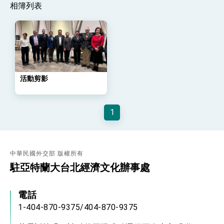
策略小組」跨部會會議
相簿列表
民調顯示多數國人滿意政府外交表現，高度支持
「總合外交」與台歐美日關係深化
總統以「韌性之島，希望之光」為題發表2026新
年談話
總統主持「守護民主台灣國安行動方案」記者
會 強調以實力守護台海和平 以決心掌握國家
命運
活動剪影
變局中 奮起的新臺灣 總統發表國慶演說
總統發表執政周年談話 盼面對未來挑戰 堅持
團結 迎風轉型 穩健前行
1
賴總統就職演說影片
總統重要談話
中華民國外交部 版權所有
外交部重要言論
駐亞特蘭大台北經濟文化辦事處
我國政府將在美國亞利桑納州設立「駐鳳凰城辦
事處」，進一步深化台美交流合作
電話
1-404-870-9375/404-870-9375