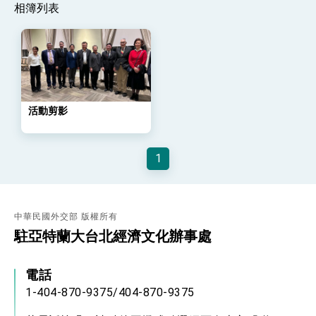
會 強調以實力守護台海和平 以決心掌握國家
相簿列表
命運
變局中 奮起的新臺灣 總統發表國慶演說
總統發表執政周年談話 盼面對未來挑戰 堅持
團結 迎風轉型 穩健前行
賴總統就職演說影片
總統重要談話
活動剪影
外交部重要言論
1
我國政府將在美國亞利桑納州設立「駐鳳凰城辦
事處」，進一步深化台美交流合作
中華民國外交部 版權所有
駐亞特蘭大台北經濟文化辦事處
電話
1-404-870-9375/404-870-9375