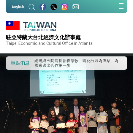
我國政府將在美國亞利桑納州設立「駐鳳凰城辦
:::
事處」，進一步深化台美交流合作
English
:::
第一屆亞太在宅醫療大會開幕 總統盼分享臺灣
經驗為亞太醫療照護發展開創新里程碑
外交部發布WHA文宣影片「台灣醫療點亮世界」
及「台灣智慧醫療與健康產業展」預告短片，向
世界展現台灣守護全球健康的創新能量
駐亞特蘭大台北經濟文化辦事處
總統出訪史瓦帝尼返國談話 強調臺灣人有權利
走向世界 盼與理念相近國家共同維護國際秩序
Taipei Economic and Cultural Office in Atlanta
堅定走向世界 賴總統抵達史瓦帝尼王國進行國是
訪問
總統與五院院長新春茶敘 盼化分歧為團結、為
重點消息
國家邁出合作第一步
總統農曆春節談話
台美貿易協議完成簽署達成6大目標、創5大歷史
性突破 總統強調將以3大面向加速臺灣經濟轉型
升級 籲請立院全力支持並盡速通過
臺美簽署「對等貿易協定」確立對等關稅15%且不
疊加 我輸美2072項產品豁免對等關稅
總統接受「法新社」（AFP）專訪內容
外交部長林佳龍於《外交事務》撰文指出：自由
世界 需要台灣，團結合作方能守護繁榮
外交部長林佳龍出席《台灣光華雜誌》50週年慶