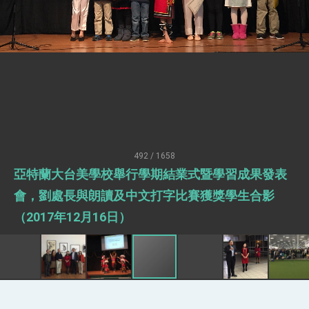
「見證蛻變，分享世界的光華」開幕式，期許數
位轉 型迎向下個50年
總統主持「台美經濟繁榮夥伴對話」記者會 說
明臺美合作三大戰略方向 盼與民主夥伴共同引
領 下一個世代的繁榮
外交部長林佳龍接受印尼「時代雜誌」專訪，闡
述印太安全局勢，籲深化台印尼半導體供應鏈合
作
外交部長林佳龍午宴歡迎美國聯邦參議員蓋耶哥
訪問團
外交部長林佳龍接見美國智庫「德國馬歇爾基金
會」訪問團一行，深化跨大西洋戰略夥伴關係
臺美經貿談判獲階段性成果 卓揆期勉爭取時間完
成「臺美對等貿易協定」簽署
492 / 1658
卓揆：臺美關稅談判階段性結果有助臺灣取得有
亞特蘭大台美學校舉行學期結業式暨學習成果發表
利戰略地位 全力支持「臺美對等貿易協定」簽署
外交部與數位發展部攜手合作，整合台灣雄厚數
會，劉處長與朗讀及中文打字比賽獲獎學生合影
位實力，達成固邦榮邦目標
（2017年12月16日）
外交部長林佳龍主持第35次「參與亞太經濟合作
策略小組」跨部會會議
民調顯示多數國人滿意政府外交表現，高度支持
「總合外交」與台歐美日關係深化
總統以「韌性之島，希望之光」為題發表2026新
年談話
總統主持「守護民主台灣國安行動方案」記者