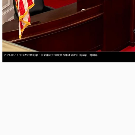
2024-05-17 北卡友我聲明案：美東南六州連續第四年通過友台決議案、聲明案！