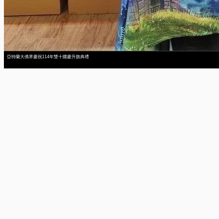
亞特蘭大僑界慶祝114年雙十國慶升旗典禮