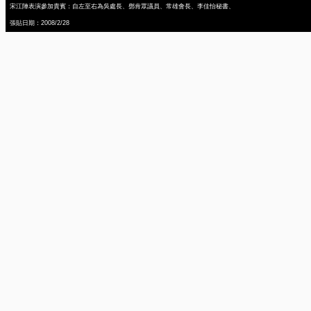
宋江陣表演參加貴賓：自左至右為吳處長、鄧肯眾議員、常雄會長、李佳怡秘書、
張貼日期：2008/2/28