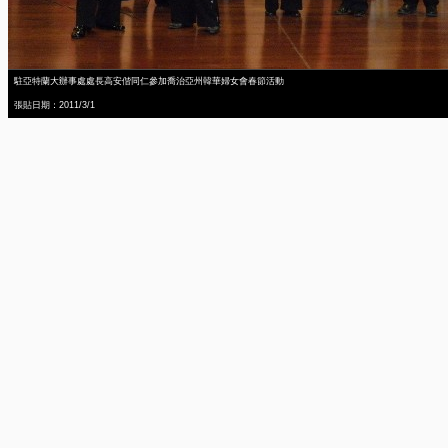
駐亞特蘭大辦事處處長高安偕同仁參加喬治亞州韓華婦女會春節活動
張貼日期：2011/3/1