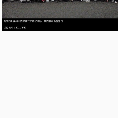
喬治亞州梅崗市國際櫻花節慶祝活動，我國花車遊行隊伍
張貼日期：2011/3/30