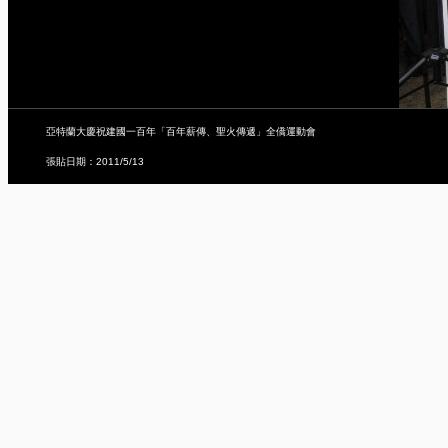
亞特蘭大慶祝建國一百年「百年薪傳、聖火傳遞」全僑運動會
張貼日期：2011/5/13