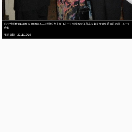
北卡州州務卿Elaine Marshall(右二)偕辦公室主任（左一）到場致賀並與高安處長及僑務委員莊惠瑾（右一）
合影。
張貼日期：2011/10/19