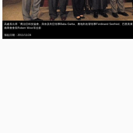
高處長出席「喬治亞科技協會」與奈及利亞領事Baba Garba、奧地利名譽領事Ferdinand Seefried、巴西美東
南商會會長Robert West等合影
張貼日期：2011/11/24