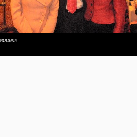
典禮應邀致詞