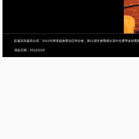
駐處高安處長出席「2012年華美協會喬治亞州分會」第21屆年會暨傑出高中生獎學金頒獎
張貼日期：2012/2/23