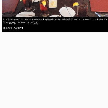
駐處高處長偕張組長、邱組長及國際青年大使團會晤亞特蘭大市議會議長Ceasar Mitchell(左二)及市議員Alex
Wang(右一)、Yolanda Adrean(右三)。
張貼日期：2012/7/4