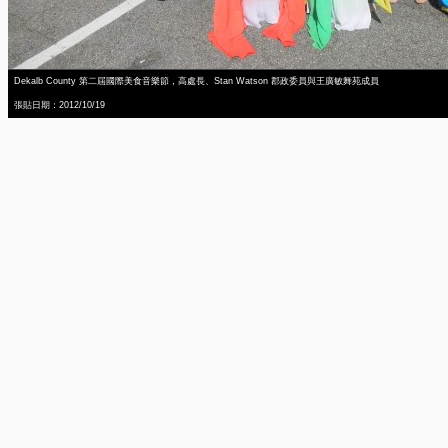
Dekalb County 第二屆國際美食音樂節，高處長、Stan Watson 郡政委員與王廣敏舞苑成員
張貼日期：2012/10/19