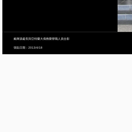
戴輝源處長與亞特蘭大僑務榮譽職人員合影
張貼日期：2013/4/18