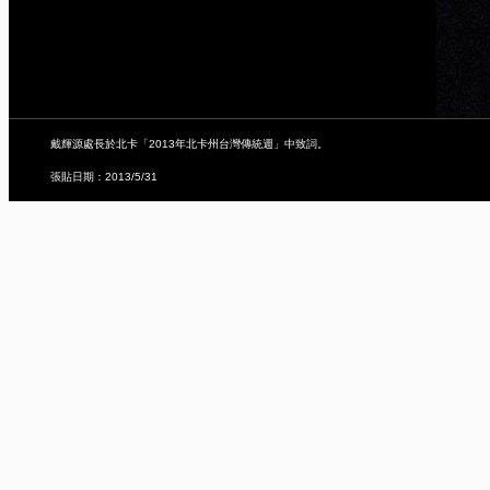
戴輝源處長於北卡「2013年北卡州台灣傳統週」中致詞。
張貼日期：2013/5/31