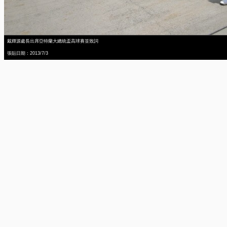
戴輝源處長出席亞特蘭大總統盃高球賽並致詞
張貼日期：2013/7/3