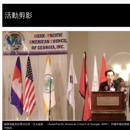
活動剪影
戴輝源處長於喬治亞州「亞太協會」（Asian/Pacific American Council of Georgia, APAC）30週年聯合晚會
中致詞