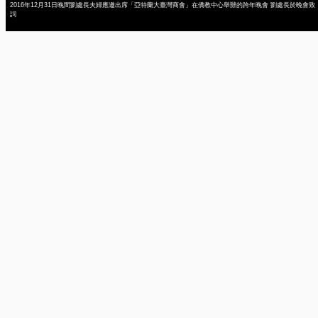
2016年12月31日晚間劉處長夫婦應邀出席「亞特蘭大臺灣商會」在僑教中心舉辦的跨年晚會 劉處長於晚會致
詞