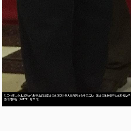
駐亞特蘭大台北經濟文化辦事處劉經巖處長出席亞特蘭大臺灣同鄉會春節活動，劉處長致贈臺灣文創野餐墊予
臺灣同鄉會（2017年1月28日）