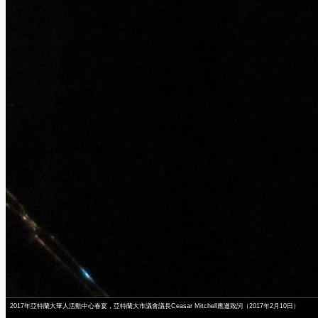
2017年亞特蘭大華人活動中心春宴，亞特蘭大市議會議長Ceasar Mitchell應邀致詞（2017年2月10日）