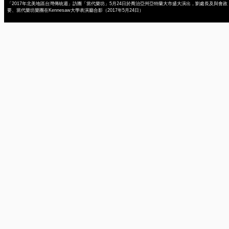
「2017年北美地區台灣傳統週」訪團「當代樂坊」5月24日於喬治亞州亞特蘭大市盛大演出，劉處長及與會政
要、當代樂坊樂團在Kennesaw大學表演廳合影（2017年5月24日）