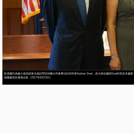
駐美國代表處大使高碩泰夫婦訪問亞特蘭大拜會喬治亞州州長Nathan Deal，高大使伉儷與Deal州長及本處劉
經巖處長於會後合影（2017年6月15日）