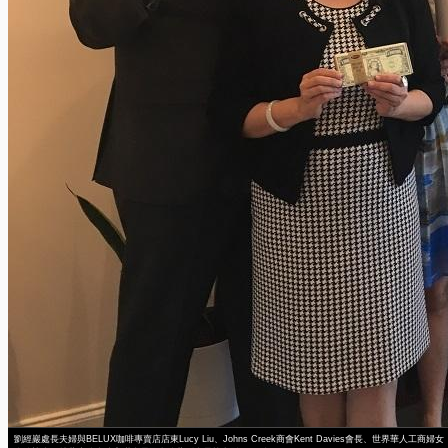
劉經巖處長夫婦與BELUX咖啡專賣店店東Lucy Liu、Johns Creek商會Kent Davies會長、世界華人工商婦女