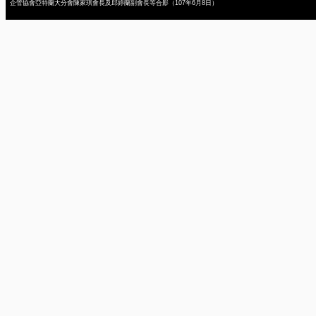
企管協會亞特蘭大分會陳家琪會長及邱婷蘭副會長等合影（107年6月8日）