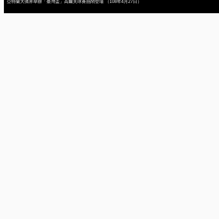
亞特蘭大僑界舉辦「臺灣盃」高爾夫球賽熱鬧登場 （108年4月27日）