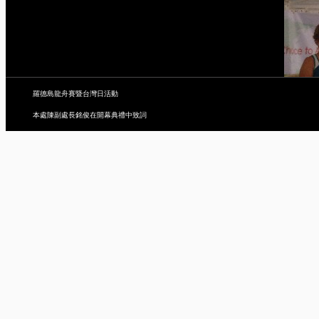
羅德島龍舟賽暨台灣日活動
本處陳副處長銘俊在開幕典禮中致詞