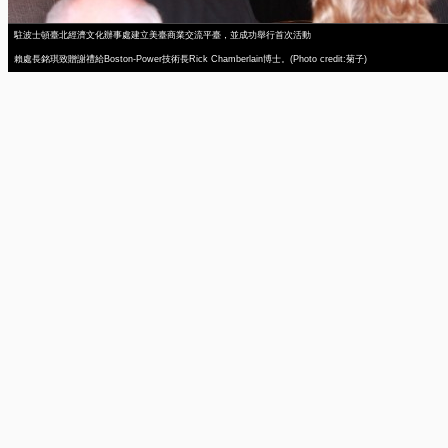
駐波士頓臺北經濟文化辦事處建立美臺商業交流平臺，並成功舉行首次活動
賴處長銘琪致贈謝禮給Boston-Power技術長Rick Chamberlain博士。(Photo credit:菊子)