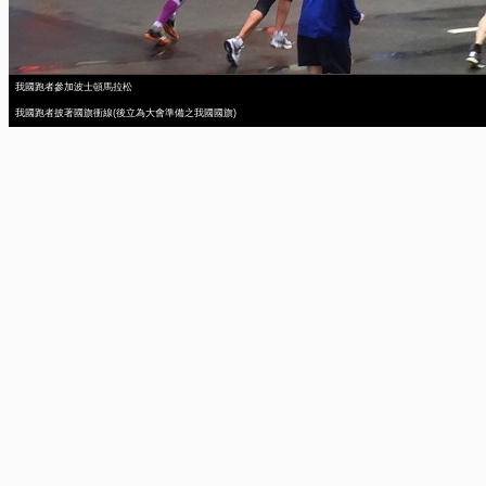
我國跑者參加波士頓馬拉松
我國跑者披著國旗衝線(後立為大會準備之我國國旗)