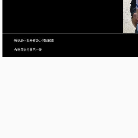
羅德島州龍舟賽暨台灣日節慶
台灣日龍舟賽另一景