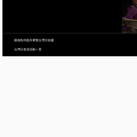
羅德島州龍舟賽暨台灣日節慶
台灣日表演活動一景