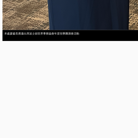
本處廖處長應邀出席波士頓世界事務協會年度領事團酒會活動