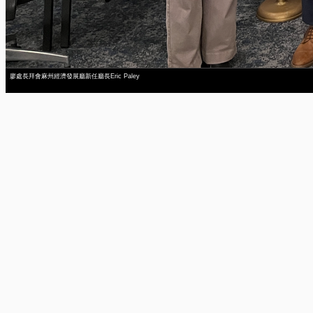
廖處長拜會麻州經濟發展廳新任廳長Eric Paley