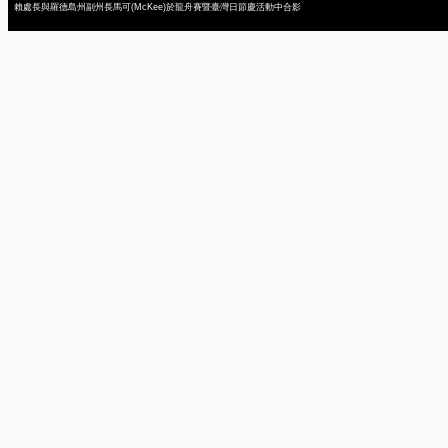
賴處長與羅德島州副州長馬可(McKee)於龍舟賽暨臺灣日節慶活動中合影