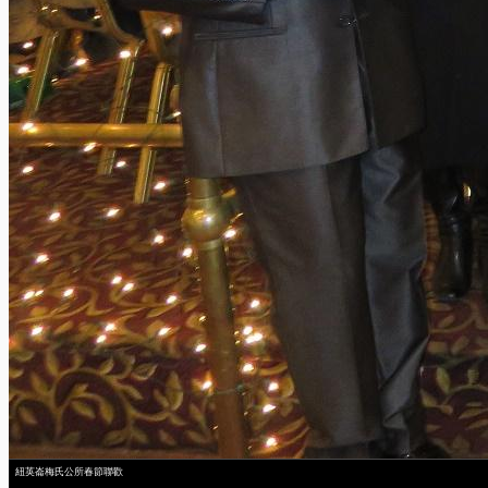
紐英崙梅氏公所春節聯歡