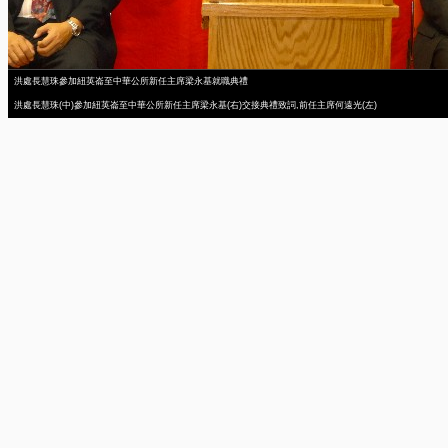
洪處長慧珠參加紐英崙至中華公所新任主席梁永基就職典禮
洪處長慧珠(中)參加紐英崙至中華公所新任主席梁永基(右)交接典禮致詞,前任主席何遠光(左)