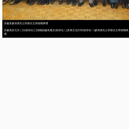
洪處長參加黃氏公所新任主席就職典禮
洪處長於元月二日(前排右三)偕鍾副處長麗文(前排右二)及簡主任許邦(前排右一)參加黃氏公所新任主席就職典
禮