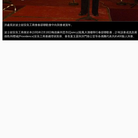
洪處長於波士頓安良工商會春節聯歡會中向與會者賀年。
波士頓安良工商會於本(100)年2月18日晚假麻州昆市(Quincy)龍鳳大酒樓舉行春節聯歡會，計有該會成員及羅
德島州欖城(Providence)安良工商會總理胡英僚、會長葉玉霖與洪門致公堂等各僑團代表共約400餘人與會。