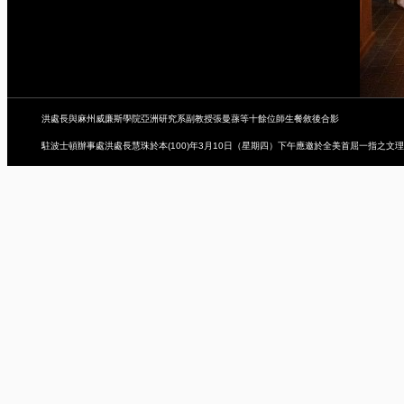
洪處長與麻州威廉斯學院亞洲研究系副教授張曼蓀等十餘位師生餐敘後合影
駐波士頓辦事處洪處長慧珠於本(100)年3月10日（星期四）下午應邀於全美首屈一指之文理學院─麻州威廉斯學