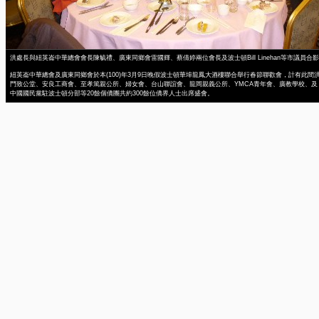
洪處長與紐英崙中華總會會長陳毓禮、廣東同鄉會雷國輝、蔡倩婷兩位會長及波士頓Bill Linehan等市議員合影
紐英崙中華總會及廣東同鄉會於本(100)年3月9日晚假波士頓華埠龍鳳大酒樓聯合舉行春節聯歡會，計有此間
門致公堂、安良工商會、至孝篤親公所、婦女會、台山聯誼會、龍岡親義公所、YMCA青年會、廣教學校、及
中國國民黨駐波士頓分部等20餘個僑團共約300餘位僑界人士出席盛會。