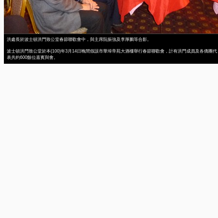
洪處長於波士頓洪門致公堂春節聯歡會中，與主席阮振強及李厚鵬等合影。
波士頓洪門致公堂於本(100)年3月14日晚間假該市華埠帝苑大酒樓舉行春節聯歡會，計有洪門成員及各僑團代
表共約600餘位嘉賓與會。