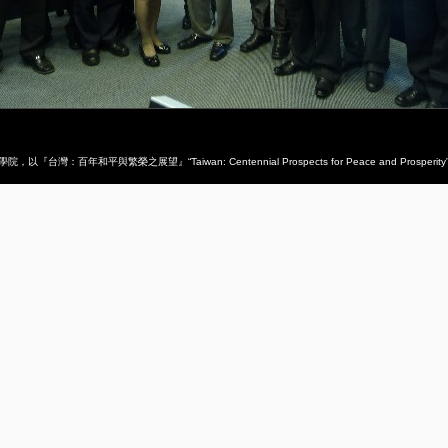
『台灣：百年和平與繁榮之展望』“Taiwan: Centennial Prospects for Peace and Prosp