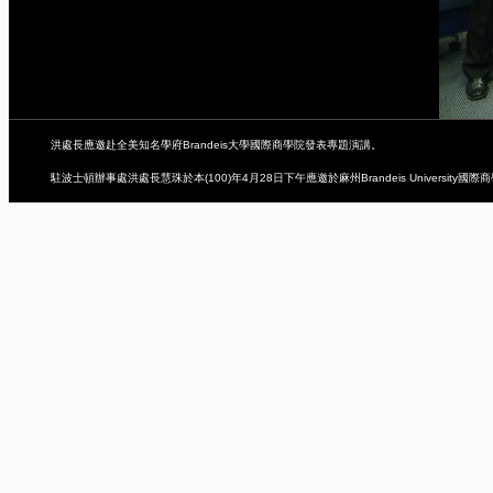
洪處長應邀赴全美知名學府Brandeis大學國際商學院發表專題演講。
駐波士頓辦事處洪處長慧珠於本(100)年4月28日下午應邀於麻州Brandeis University國際商學院，以