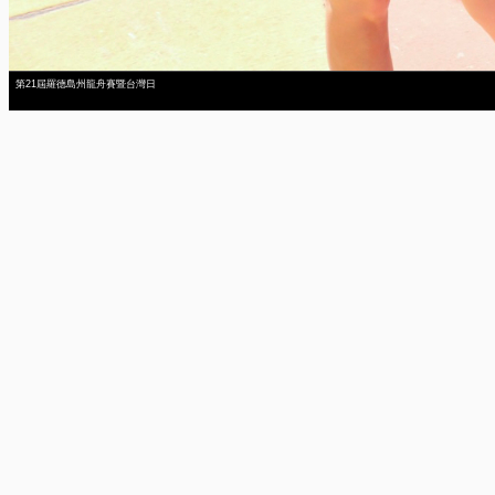
第21屆羅德島州龍舟賽暨台灣日