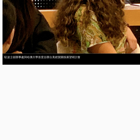
駐波士頓辦事處與哈佛大學首度合辦台美經貿關係展望研討會