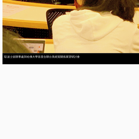
駐波士頓辦事處與哈佛大學首度合辦台美經貿關係展望研討會