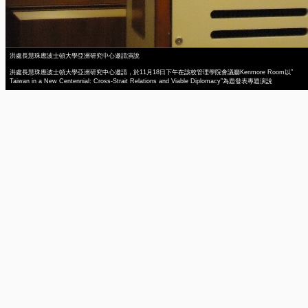
洪處長慧珠應波士頓大學亞洲研究中心邀請演說
洪處長慧珠應波士頓大學亞洲研究中心邀請，於11月18日下午在該校管理學院會議廳Kenmore Room以”
Taiwan in a New Centennial: Cross-Strait Relations and Viable Diplomacy”為題發表專題演說