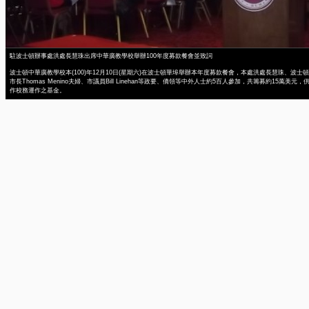
駐波士頓辦事處洪處長慧珠出席中華廣教學校舉辦100年度募款餐會並致詞
波士頓中華廣教學校本(100)年12月10日(星期六)在波士頓華埠舉辦本年度募款餐會，本處洪處長慧珠、波士頓
市長Thomas Menino夫婦、市議員Bill Linehan等政要、僑領等中外人士約5百人參加，共籌募約15萬美元，
作校務運作之基金。